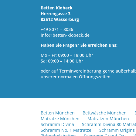
Betten Klobeck
Herrengasse 3
83512 Wasserburg
+49 8071 – 8036
info@betten-klobeck.de
Haben Sie Fragen? Sie erreichen uns:
Mo – Fr: 09:00 – 18:00 Uhr
Sa: 09:00 – 14:00 Uhr
oder auf Terminvereinbarung gerne außerhal
unserer normalen Öffnungszeiten
Betten München
Bettwäsche München
Matratze München
Matratzen München
Schramm Divina
Schramm Divina 80 Matra
Schramm No. 1 Matratze
Schramm Origins
Zirbenholzbetten
Schramm Grand Cru
W