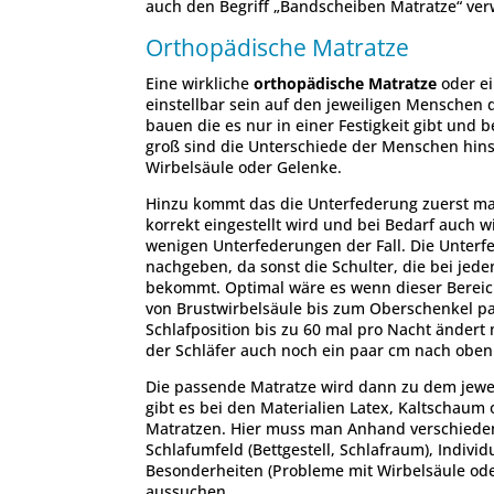
auch den Begriff „Bandscheiben Matratze“ verw
Orthopädische Matratze
Eine wirkliche
orthopädische Matratze
oder ei
einstellbar sein auf den jeweiligen Menschen 
bauen die es nur in einer Festigkeit gibt und 
groß sind die Unterschiede der Menschen hins
Wirbelsäule oder Gelenke.
Hinzu kommt das die Unterfederung zuerst mal 
korrekt eingestellt wird und bei Bedarf auch wi
wenigen Unterfederungen der Fall. Die Unterf
nachgeben, da sonst die Schulter, die bei jede
bekommt. Optimal wäre es wenn dieser Bereic
von Brustwirbelsäule bis zum Oberschenkel pas
Schlafposition bis zu 60 mal pro Nacht ändert
der Schläfer auch noch ein paar cm nach oben
Die passende Matratze wird dann zu dem jeweil
gibt es bei den Materialien Latex, Kaltschaum
Matratzen. Hier muss man Anhand verschiedene
Schlafumfeld (Bettgestell, Schlafraum), Indivi
Besonderheiten (Probleme mit Wirbelsäule oder
aussuchen.