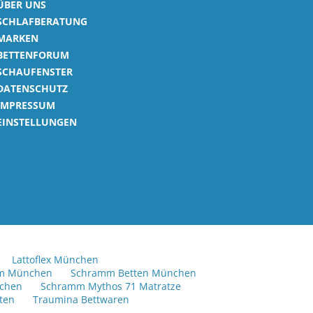
ÜBER UNS
SCHLAFBERATUNG
MARKEN
BETTENFORUM
SCHAUFENSTER
DATENSCHUTZ
IMPRESSUM
EINSTELLUNGEN
Lattoflex München
em München
Schramm Betten München
chen
Schramm Mythos 71 Matratze
ten
Traumina Bettwaren