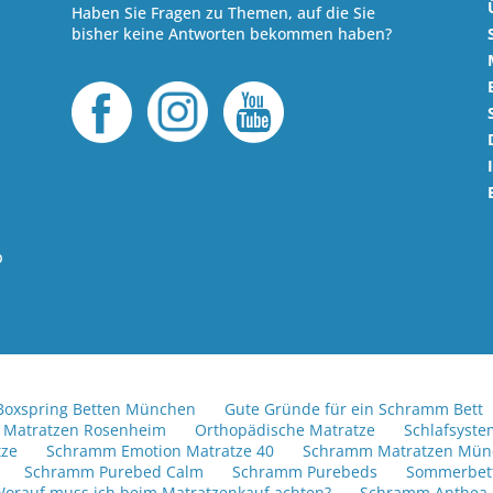
Haben Sie Fragen zu Themen, auf die Sie
bisher keine Antworten bekommen haben?
b
Boxspring Betten München
Gute Gründe für ein Schramm Bett
Matratzen Rosenheim
Orthopädische Matratze
Schlafsyst
tze
Schramm Emotion Matratze 40
Schramm Matratzen Mün
Schramm Purebed Calm
Schramm Purebeds
Sommerbet
orauf muss ich beim Matratzenkauf achten?
Schramm Anthea